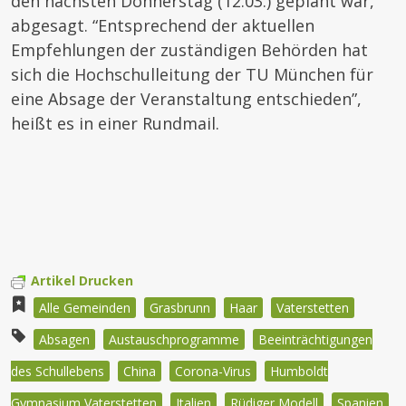
den nächsten Donnerstag (12.03.) geplant war,
abgesagt. “Entsprechend der aktuellen
Empfehlungen der zuständigen Behörden hat
sich die Hochschulleitung der TU München für
eine Absage der Veranstaltung entschieden”,
heißt es in einer Rundmail.
Artikel Drucken
Alle Gemeinden
Grasbrunn
Haar
Vaterstetten
Absagen
Austauschprogramme
Beeinträchtigungen
des Schullebens
China
Corona-Virus
Humboldt
Gymnasium Vaterstetten
Italien
Rüdiger Modell
Spanien