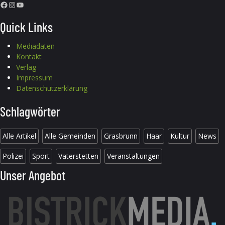
Facebook
Instagram
YouTube
Quick Links
Mediadaten
Kontakt
Verlag
Impressum
Datenschutzerklärung
Schlagwörter
Alle Artikel
Alle Gemeinden
Grasbrunn
Haar
Kultur
News
Polizei
Sport
Vaterstetten
Veranstaltungen
Unser Angebot