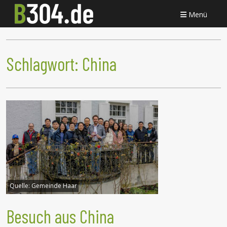
Menü
Schlagwort:
China
Quelle:
Gemeinde Haar
Besuch aus China