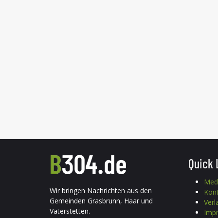
Quick 
Med
Wir bringen Nachrichten aus den
Kon
Gemeinden Grasbrunn, Haar und
Verl
Vaterstetten.
Imp