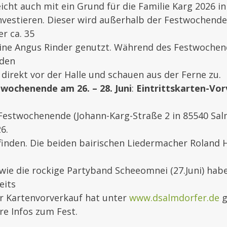
eicht auch mit ein Grund für die Familie Karg 2026 in
nvestieren. Dieser wird außerhalb der Festwochende
er ca. 35
ine Angus Rinder genutzt. Während des Festwochend
 den
direkt vor der Halle und schauen aus der Ferne zu.
wochenende am 26. – 28. Juni
:
Eintrittskarten-Vo
Festwochenende (Johann-Karg-Straße 2 in 85540 Sal
6.
tfinden. Die beiden bairischen Liedermacher Roland He
 sowie die rockige Partyband Scheeomnei (27.Juni) hab
eits
r Kartenvorverkauf hat unter
www.dsalmdorfer.de
g
re Infos zum Fest.