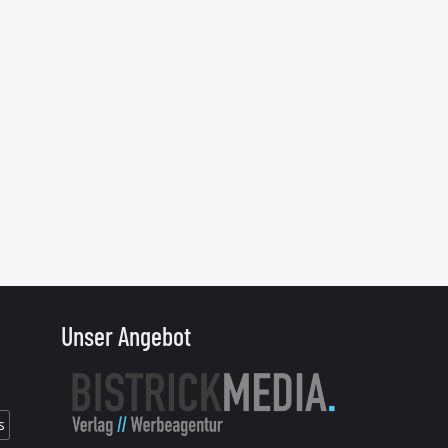
Unser Angebot
s