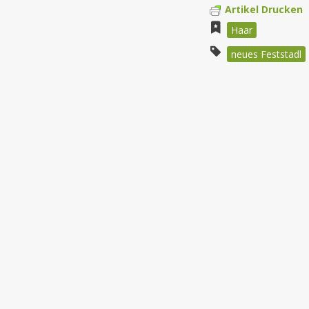
Artikel Drucken
Haar
neues Feststadl
Beitragsnav