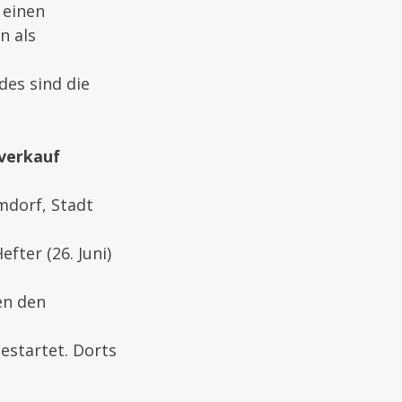
 einen
n als
es sind die
rverkauf
mdorf, Stadt
fter (26. Juni)
en den
estartet. Dorts