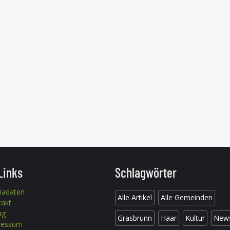
Links
Schlagwörter
iadaten
Alle Artikel
Alle Gemeinden
takt
ag
Grasbrunn
Haar
Kultur
New
ressum