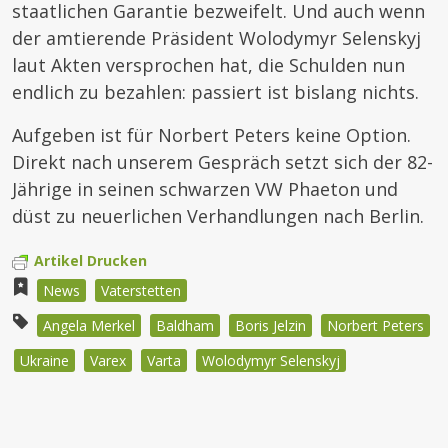
staatlichen Garantie bezweifelt. Und auch wenn
der amtierende Präsident Wolodymyr Selenskyj
laut Akten versprochen hat, die Schulden nun
endlich zu bezahlen: passiert ist bislang nichts.
Aufgeben ist für Norbert Peters keine Option.
Direkt nach unserem Gespräch setzt sich der 82-
Jährige in seinen schwarzen VW Phaeton und
düst zu neuerlichen Verhandlungen nach Berlin.
Artikel Drucken
News
Vaterstetten
Angela Merkel
Baldham
Boris Jelzin
Norbert Peters
Ukraine
Varex
Varta
Wolodymyr Selenskyj
Beitragsnavigation