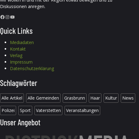
Diskussionen anregen.
Facebook
Instagram
YouTube
Quick Links
Mediadaten
Kontakt
Verlag
Impressum
Datenschutzerklärung
Schlagwörter
Alle Artikel
Alle Gemeinden
Grasbrunn
Haar
Kultur
News
Polizei
Sport
Vaterstetten
Veranstaltungen
Unser Angebot