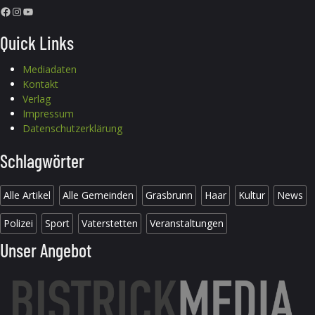
Facebook
Instagram
YouTube
Quick Links
Mediadaten
Kontakt
Verlag
Impressum
Datenschutzerklärung
Schlagwörter
Alle Artikel
Alle Gemeinden
Grasbrunn
Haar
Kultur
News
Polizei
Sport
Vaterstetten
Veranstaltungen
Unser Angebot