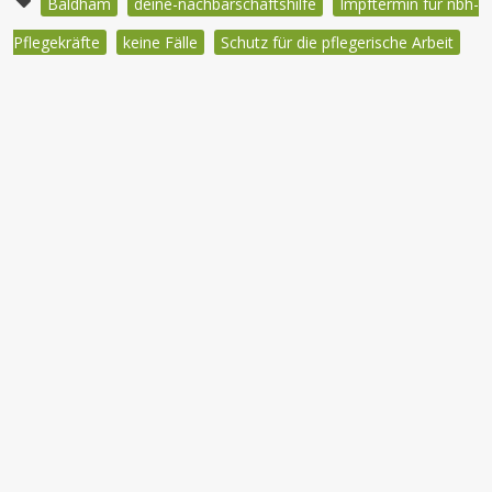
Baldham
deine-nachbarschaftshilfe
Impftermin für nbh-
Pflegekräfte
keine Fälle
Schutz für die pflegerische Arbeit
Beitragsnavigation