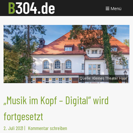
Menü
Quelle:
Kleines Theater Haar
„Musik im Kopf – Digital“ wird
fortgesetzt
2. Juli 2021
|
Kommentar schreiben