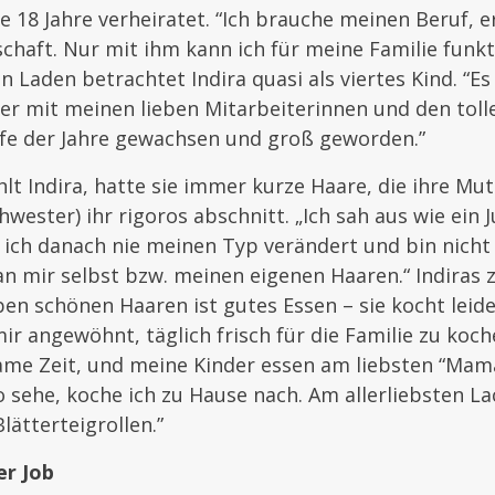
ie 18 Jahre verheiratet. “Ich brauche meinen Beruf, e
chaft. Nur mit ihm kann ich für meine Familie funk
n Laden betrachtet Indira quasi als viertes Kind. “
ber mit meinen lieben Mitarbeiterinnen und den tol
ufe der Jahre gewachsen und groß geworden.”
hlt Indira, hatte sie immer kurze Haare, die ihre Mut
ester) ihr rigoros abschnitt. „Ich sah aus wie ein Ju
ich danach nie meinen Typ verändert und bin nicht 
n mir selbst bzw. meinen eigenen Haaren.“ Indiras 
en schönen Haaren ist gutes Essen – sie kocht leide
mir angewöhnt, täglich frisch für die Familie zu koch
me Zeit, und meine Kinder essen am liebsten “Mamas
 sehe, koche ich zu Hause nach. Am allerliebsten La
lätterteigrollen.”
er Job