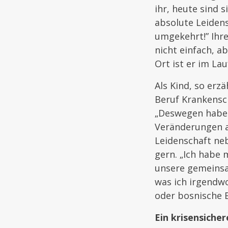
ihr, heute sind s
absolute Leidens
umgekehrt!” Ihre
nicht einfach, a
Ort ist er im La
Als Kind, so erzä
Beruf Krankenschw
„Deswegen habe 
Veränderungen a
Leidenschaft neb
gern. „Ich habe 
unsere gemeinsa
was ich irgendwo
oder bosnische B
Ein krisensicher