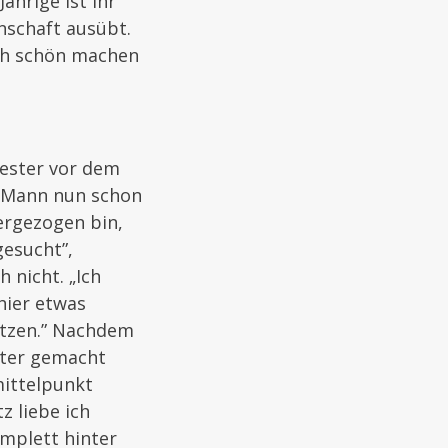
ährige ist ihr
enschaft ausübt.
ich schön machen
wester vor dem
em Mann nun schon
ergezogen bin,
gesucht”,
 nicht. „Ich
 hier etwas
utzen.” Nachdem
ster gemacht
mittelpunkt
 liebe ich
omplett hinter