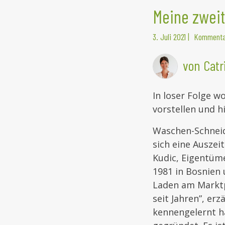
Meine zwei
3. Juli 2021
|
Kommenta
von Catr
In loser Folge w
vorstellen und h
Waschen-Schneid
sich eine Auszei
Kudic, Eigentüm
1981 in Bosnien 
Laden am Marktpl
seit Jahren”, erz
kennengelernt h