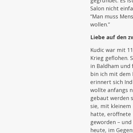
gegründet. Es ist
Salon nicht einf
“Man muss Mensc
wollen.”
Liebe auf den z
Kudic war mit 1
Krieg geflohen. 
in Baldham und f
bin ich mit dem
erinnert sich Ind
wollte anfangs n
gebaut werden s
sie, mit kleine
hatte, eröffnete
geworden – und 
heute, im Gegens