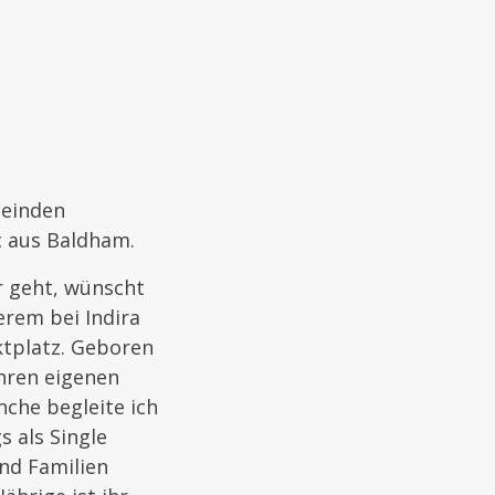
meinden
ic aus Baldham.
r geht, wünscht
erem bei Indira
ktplatz. Geboren
ihren eigenen
che begleite ich
s als Single
nd Familien