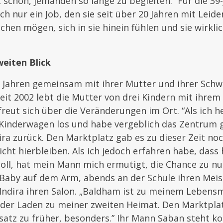
 schön, jemanden so lange zu begleiten.” Für die 39-J
ach nur ein Job, den sie seit über 20 Jahren mit Leid
hen mögen, sich in sie hinein fühlen und sie wirkl
weiten Blick
1 Jahren gemeinsam mit ihrer Mutter und ihrer Sch
Seit 2002 lebt die Mutter von drei Kindern mit ihr
reut sich über die Veränderungen im Ort. “Als ich h
 Kinderwagen los und habe vergeblich das Zentrum 
ira zurück. Den Marktplatz gab es zu dieser Zeit noch
icht hierbleiben. Als ich jedoch erfahren habe, dass
oll, hat mein Mann mich ermutigt, die Chance zu n
m Baby auf dem Arm, abends an der Schule ihren Mei
 Indira ihren Salon. „Baldham ist zu meinem Lebens
der Laden zu meiner zweiten Heimat. Den Marktplatz
atz zu früher, besonders.” Ihr Mann Saban steht k