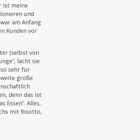
r ist meine
tionieren und
Es war am Anfang
len Kunden vor
ter (selbst von
nge“, lacht sie.
so sehr für
zweite große
nschaftlich
en, denn das ist
 Essen“. Alles,
chs mit Risotto,