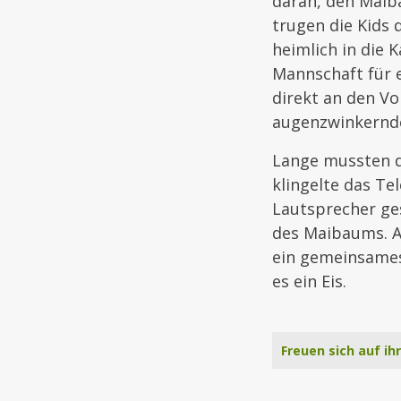
daran, den Maiba
trugen die Kids 
heimlich in die
Mannschaft für e
direkt an den V
augenzwinkernd
Lange mussten di
klingelte das Te
Lautsprecher ges
des Maibaums. A
ein gemeinsames
es ein Eis.
Freuen sich auf i