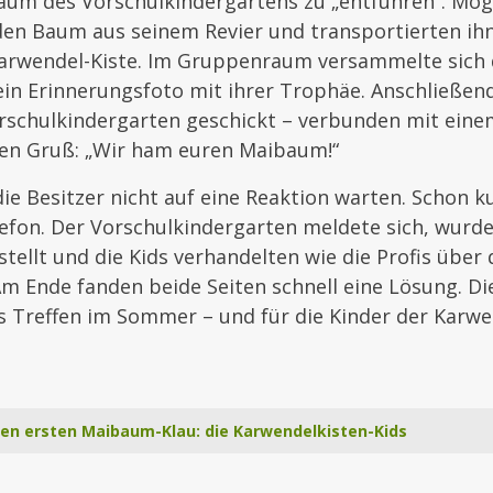
um des Vorschulkindergartens zu „entführen“. Mögli
den Baum aus seinem Revier und transportierten ihn 
 Karwendel-Kiste. Im Gruppenraum versammelte sich 
in Erinnerungsfoto mit ihrer Trophäe. Anschließen
orschulkindergarten geschickt – verbunden mit eine
en Gruß: „Wir ham euren Maibaum!“
e Besitzer nicht auf eine Reaktion warten. Schon k
lefon. Der Vorschulkindergarten meldete sich, wurde
tellt und die Kids verhandelten wie die Profis über
m Ende fanden beide Seiten schnell eine Lösung. Di
 Treffen im Sommer – und für die Kinder der Karwen
hren ersten Maibaum-Klau: die Karwendelkisten-Kids