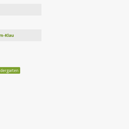
um-Klau
ndergarten