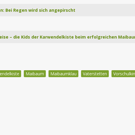
n: Bei Regen wird sich angepirscht
 leise – die Kids der Karwendelkiste beim erfolgreichen Maiba
endelkiste
Maibaum
Maibaumklau
Vaterstetten
Vorschulki
igation