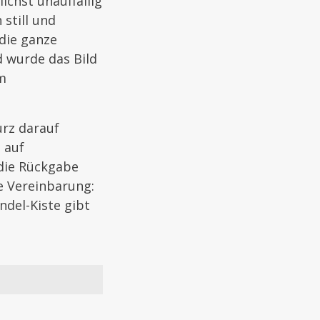
chst unauffällig
still und
die ganze
d wurde das Bild
m
urz darauf
 auf
 die Rückgabe
e Vereinbarung:
del-Kiste gibt