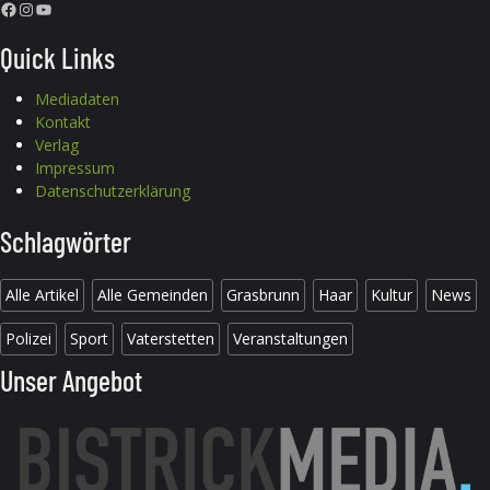
Facebook
Instagram
YouTube
Quick Links
Mediadaten
Kontakt
Verlag
Impressum
Datenschutzerklärung
Schlagwörter
Alle Artikel
Alle Gemeinden
Grasbrunn
Haar
Kultur
News
Polizei
Sport
Vaterstetten
Veranstaltungen
Unser Angebot