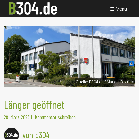
Menü
Quelle:
B304.de / Markus Bistrick
Länger geöffnet
28. März 2023
|
Kommentar schreiben
von b304