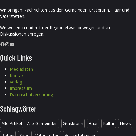
Wir bringen Nachrichten aus den Gemeinden Grasbrunn, Haar und
Vaterstetten.
Wir wollen in und mit der Region etwas bewegen und zu
Diskussionen anregen.
Facebook
Instagram
YouTube
Quick Links
Mediadaten
Kontakt
Verlag
Impressum
Datenschutzerklärung
Schlagwörter
Alle Artikel
Alle Gemeinden
Grasbrunn
Haar
Kultur
News
Polizei
Sport
Vaterstetten
Veranstaltungen