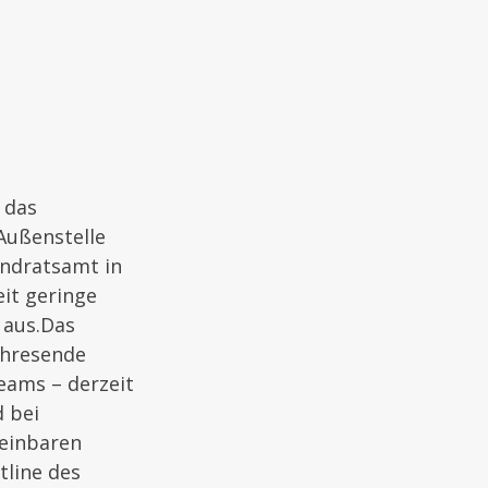
 das
Außenstelle
andratsamt in
eit geringe
 aus.
Das
ahresende
eams – derzeit
d bei
einbaren
tline des