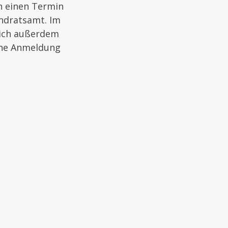
h einen Termin
andratsamt. Im
sich außerdem
hne Anmeldung