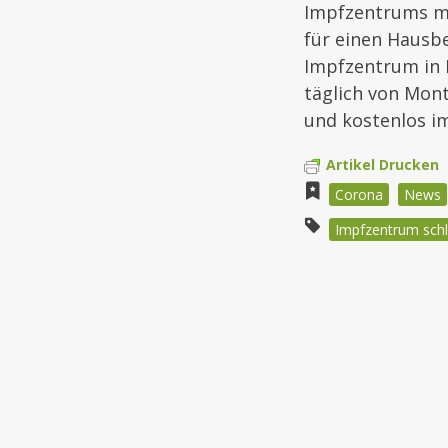
Impfzentrums mi
für einen Hausb
Impfzentrum in 
täglich von Mon
und kostenlos im
Artikel Drucken
Corona
News
Impfzentrum schl
Beitragsnav