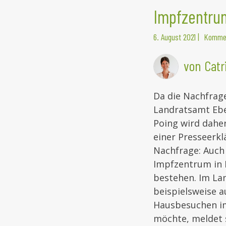
Impfzentrum
6. August 2021
|
Kommen
von Catr
Da die Nachfrag
Landratsamt Ebe
Poing wird dahe
einer Presseerklä
Nachfrage: Auch 
Impfzentrum in 
bestehen. Im La
beispielsweise a
Hausbesuchen im
möchte, meldet 