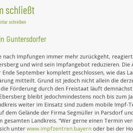
 schließt
tar schreiben
in Guntersdorfer
e nach Impfungen immer mehr zurückgeht, reagiert
rsberg und wird sein Impfangebot reduzieren. Die 
r Ende September komplett geschlossen, wie das L
rung mitteilt. Grund ist jedoch nicht allein die derz
die Förderung durch den Freistaat läuft demnächst
Ebersberg bleibt jedoch
mindestens noch bis zum J
ndkreis weiter im Einsatz sind zudem mobile Impf-T
uf dem Gelände der Firma Segmüller in Parsdorf un
 gesamten Landkreis. “Wer gerne einen Termin ver
sich unter
www.impfzentren.bayern
oder bei der Ho