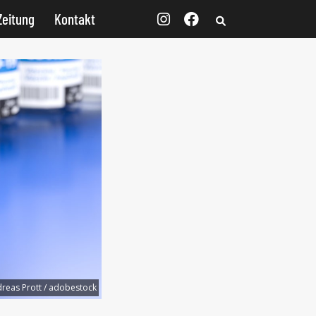
Zeitung
Kontakt
reas Prott / adobestock