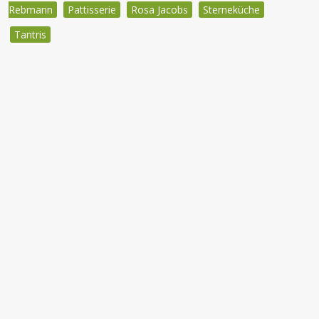
Rebmann
Pattisserie
Rosa Jacobs
Sterneküche
Tantris
Beitragsnavigation