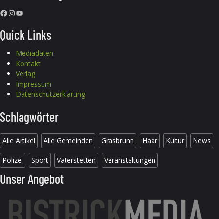
Facebook
Instagram
YouTube
Quick Links
Mediadaten
Kontakt
Verlag
Impressum
Datenschutzerklärung
Schlagwörter
Alle Artikel
Alle Gemeinden
Grasbrunn
Haar
Kultur
News
Polizei
Sport
Vaterstetten
Veranstaltungen
Unser Angebot