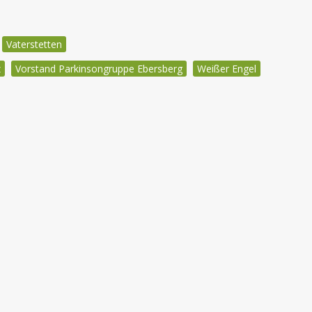
Vaterstetten
z
Vorstand Parkinsongruppe Ebersberg
Weißer Engel
igation