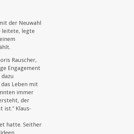
mit der Neuwahl
leitete, legte
seinem
hlt.
oris Rauscher,
rige Engagement
h dazu
 das Leben mit
sinnten immer
ersteht, der
ist.“ Klaus-
t hatte. Seither
 Ideen