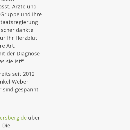
asst, Ärzte und
e Gruppe und ihre
Staatsregierung
uscher dankte
für Ihr Herzblut
re Art,
mit der Diagnose
 sie ist!“
eits seit 2012
inkel-Weber.
r sind gespannt
ersberg.de
über
 Die