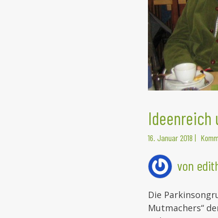
Ideenreich 
16. Januar 2018
|
Komme
von edi
Die Parkinsongr
Mutmachers“ den 