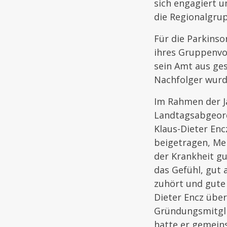
sich engagiert 
die Regionalgru
Für die Parkins
ihres Gruppenvor
sein Amt aus ge
Nachfolger wurde
Im Rahmen der J
Landtagsabgeord
Klaus-Dieter Enc
beigetragen, Me
der Krankheit gu
das Gefühl, gut 
zuhört und gute
Dieter Encz übe
Gründungsmitglie
hatte er gemein