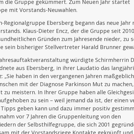
um die Gruppe gekümmert. Zum Neuen Jahr startet
ppe mit Vorstands-Neuwahlen.
on-Regionalgruppe Ebersberg begann das neue Jahr 
stands. Klaus-Dieter Encz, der die Gruppe seit 2010 
sundheitlichen Gründen zum Jahresende nieder, zu 
 sein bisheriger Stellvertreter Harald Brunner gewä
ahresauftaktveranstaltung würdigte Schirmherrin D
nete aus Ebersberg, in ihrer Laudatio das langjäh
z: „Sie haben in den vergangenen Jahren maßgeblic
nschen mit der Diagnose Parkinson Mut zu machen,
t zu meistern. In Ihrer Gruppe haben alle Gleichge
aufgehoben zu sein – weil jemand da ist, der einen v
 Tipps geben kann und dazu immer positiv gestimmt 
rnahm vor 7 Jahren die Gruppenleitung von den
dern der Selbsthilfegruppe, die sich 2001 gegründe
sam mit der Vorstandsriege Kontakte geknüpft und