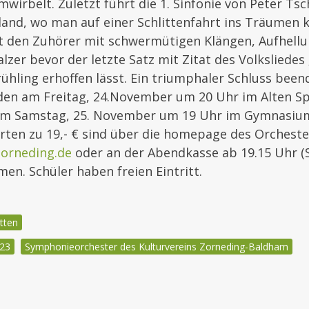
mwirbelt. Zuletzt führt die 1. Sinfonie von Peter Ts
land, wo man auf einer Schlittenfahrt ins Träumen
 den Zuhörer mit schwermütigen Klängen, Aufhellun
zer bevor der letzte Satz mit Zitat des Volksliedes
rühling erhoffen lässt. Ein triumphaler Schluss been
nden am Freitag, 24.November um 20 Uhr im Alten Sp
am Samstag, 25. November um 19 Uhr im Gymnasiu
karten zu 19,- € sind über die homepage des Orchest
orneding.de
oder an der Abendkasse ab 19.15 Uhr 
en. Schüler haben freien Eintritt.
tten
023
Symphonieorchester des Kulturvereins Zorneding-Baldham
igation