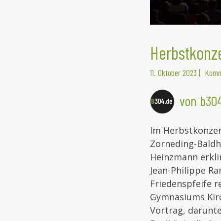
Herbstkonze
11. Oktober 2023
|
Komm
von b30
Im Herbstkonzer
Zorneding-Baldh
Heinzmann erklin
Jean-Philippe R
Friedenspfeife 
Gymnasiums Kirc
Vortrag, darunte