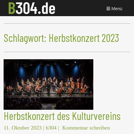
Menü
Schlagwort:
Herbstkonzert 2023
Herbstkonzert des Kulturvereins
11. Oktober 2023
|
b304
|
Kommentar schreiben