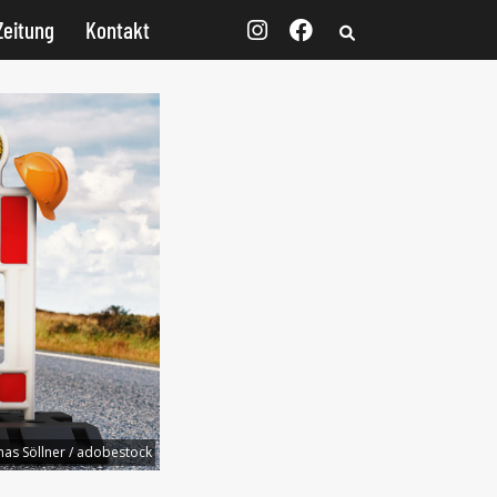
Zeitung
Kontakt
as Söllner / adobestock