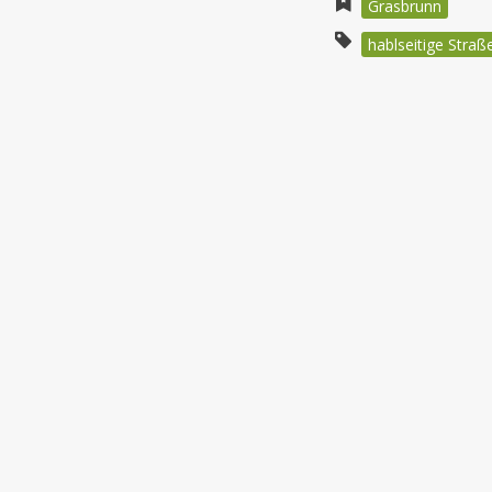
Grasbrunn
hablseitige Stra
Beitragsnav