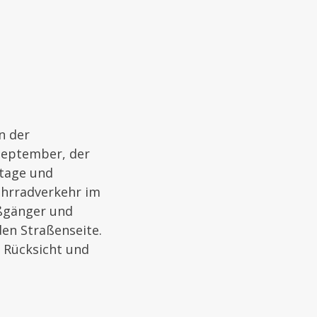
n der
.September, der
stage und
ahrradverkehr im
ßgänger und
en Straßenseite.
 Rücksicht und