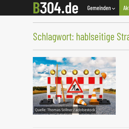
Gemeinden
Ak
Schlagwort:
hablseitige St
Quelle:
Thomas Söllner / adobestock