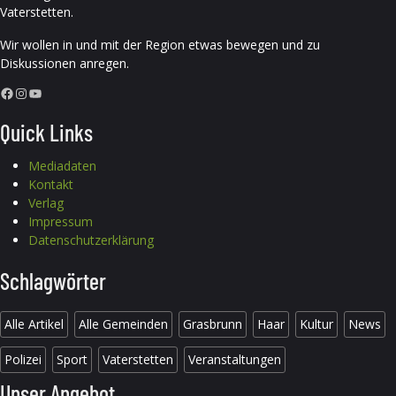
Vaterstetten.
Wir wollen in und mit der Region etwas bewegen und zu
Diskussionen anregen.
Facebook
Instagram
YouTube
Quick Links
Mediadaten
Kontakt
Verlag
Impressum
Datenschutzerklärung
Schlagwörter
Alle Artikel
Alle Gemeinden
Grasbrunn
Haar
Kultur
News
Polizei
Sport
Vaterstetten
Veranstaltungen
Unser Angebot