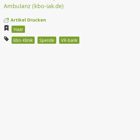
Ambulanz (kbo-iak.de)
Artikel Drucken
Haar
kbo-Klinik
Spende
VR-bank
Beitragsnavigation