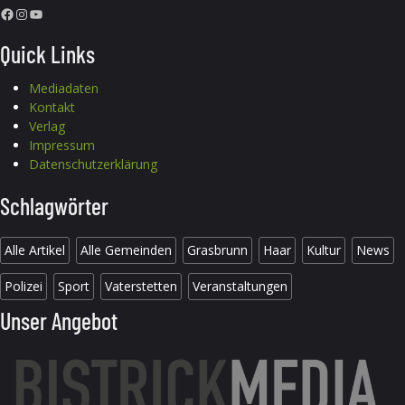
Facebook
Instagram
YouTube
Quick Links
Mediadaten
Kontakt
Verlag
Impressum
Datenschutzerklärung
Schlagwörter
Alle Artikel
Alle Gemeinden
Grasbrunn
Haar
Kultur
News
Polizei
Sport
Vaterstetten
Veranstaltungen
Unser Angebot