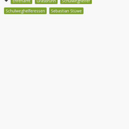
Ehrenamt
Grasbrunn
Schulweghelfer
Schulweghelferessen
Sebastian Stüwe
Beitragsnavigation