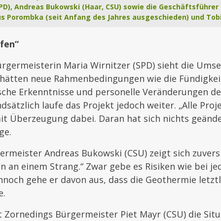
SPD), Andreas Bukowski (Haar, CSU) sowie die Geschäftsführer 
rkus Porombka (seit Anfang des Jahres ausgeschieden) und Tob
ufen“
rgermeisterin Maria Wirnitzer (SPD) sieht die Ums
 hätten neue Rahmenbedingungen wie die Fündigkei
ische Erkenntnisse und personelle Veränderungen de
dsätzlich laufe das Projekt jedoch weiter. „Alle Pro
it Überzeugung dabei. Daran hat sich nichts geänder
ge.
rmeister Andreas Bukowski (CSU) zeigt sich zuversic
en an einem Strang.“ Zwar gebe es Risiken wie bei j
noch gehe er davon aus, dass die Geothermie letztl
e.
 Zornedings Bürgermeister Piet Mayr (CSU) die Situat