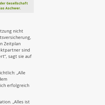
der Gesellschaft
ias Aschwer.
etzung nicht
tsversicherung,
n Zeitplan
jektpartner sind
t“, sagt sie auf
htlich: „Alle
edem
ich erfolgreich
ion. „Alles ist