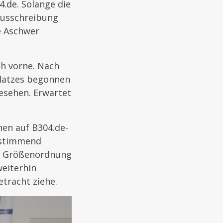
.de. Solange die
Ausschreibung
e Aschwer
h vorne. Nach
latzes begonnen
gesehen. Erwartet
nen auf B304.de-
nstimmend
er Größenordnung
eiterhin
etracht ziehe.