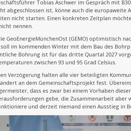
schäftsführer Tobias Aschwer im Gespräch mit B304
cht abgeschlossen ist, könne auch die europaweite 
iten nicht starten. Einen konkreten Zeitplan möcht
nicht nennen.
die GeoEnergieMünchenOst (GEMO) optimistisch nac
 soll im kommenden Winter mit dem Bau des Bohrp
ntliche Bohrung ist für das dritte Quartal 2027 vor
mperaturen zwischen 93 und 95 Grad Celsius.
en Verzögerung halten alle vier beteiligten Kommu
ändert an dem Gemeinschaftsprojekt fest. Überei
germeister, dass es zwar bei einem Vorhaben dies
rausforderungen gebe, die Zusammenarbeit aber w
unktioniere und derzeit niemand einen Ausstieg in B