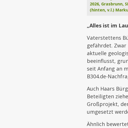
2026, Grasbrunn, 
(hinten, v.l.) Ma
„Alles ist im La
Vaterstettens Bü
gefährdet. Zwar
aktuelle geolog
beeinflusst, grun
seit Anfang an m
B304.de-Nachfra
Auch Haars Bürge
Beteiligten zieh
Großprojekt, den
umgesetzt werd
Ähnlich bewertet