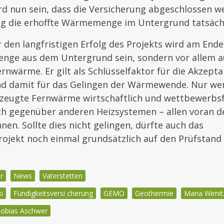
rd nun sein, dass die Versicherung abgeschlossen 
ng die erhoffte Wärmemenge im Untergrund tatsächl
 den langfristigen Erfolg des Projekts wird am Ende
enge aus dem Untergrund sein, sondern vor allem a
rnwärme. Er gilt als Schlüsselfaktor für die Akzepta
d damit für das Gelingen der Wärmewende. Nur wen
zeugte Fernwärme wirtschaftlich und wettbewerbsf
 sich gegenüber anderen Heizsystemen – allen vora
en. Sollte dies nicht gelingen, dürfte auch das
ojekt noch einmal grundsätzlich auf den Prüfstand 
r
News
Vaterstetten
i
Fündigkeitsversi cherung
GEMO
Geothermie
Maria Wirnit
obias Aschwer