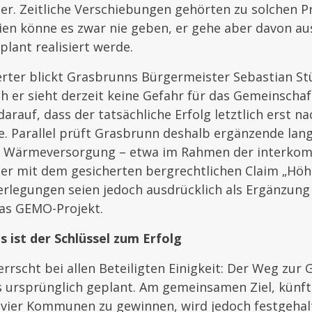
 er. Zeitliche Verschiebungen gehörten zu solchen P
en könne es zwar nie geben, er gehe aber davon au
lant realisiert werde.
erter blickt Grasbrunns Bürgermeister Sebastian St
ch er sieht derzeit keine Gefahr für das Gemeinschaf
darauf, dass der tatsächliche Erfolg letztlich erst 
. Parallel prüft Grasbrunn deshalb ergänzende lang
ie Wärmeversorgung – etwa im Rahmen der interko
 mit dem gesicherten bergrechtlichen Claim „Höh
erlegungen seien jedoch ausdrücklich als Ergänzun
das GEMO-Projekt.
 ist der Schlüssel zum Erfolg
rrscht bei allen Beteiligten Einigkeit: Der Weg zur
ls ursprünglich geplant. Am gemeinsamen Ziel, künf
e vier Kommunen zu gewinnen, wird jedoch festgehal