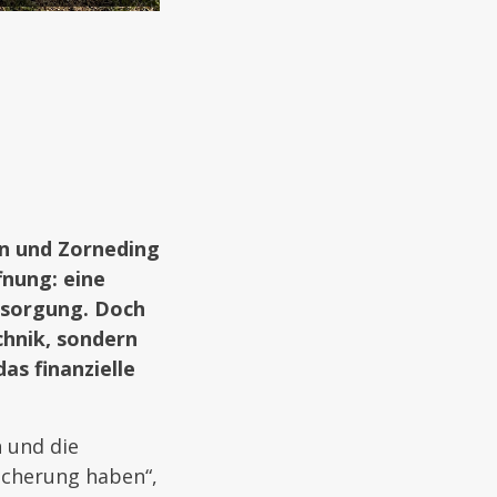
en und Zorneding
nung: eine
ersorgung. Doch
chnik, sondern
as finanzielle
n und die
icherung haben“,