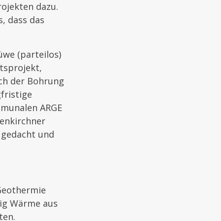
rojekten dazu.
s, dass das
üwe (parteilos)
tsprojekt,
nach der Bohrung
fristige
mmunalen ARGE
enkirchner
g gedacht und
 Geothermie
tig Wärme aus
ten.