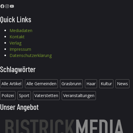
Facebook
Instagram
YouTube
Quick Links
Mediadaten
Kontakt
Verlag
Impressum
Datenschutzerklärung
Schlagwörter
Alle Artikel
Alle Gemeinden
Grasbrunn
Haar
Kultur
News
Polizei
Sport
Vaterstetten
Veranstaltungen
Unser Angebot