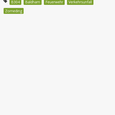
B304
Baldham
Feuerwehr
Verkehrsunfall
Zorneding
Beitragsnavigation