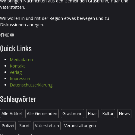
Wir bringen Nachrichten aus den Gemeinden Grasbrunn, Haar und
Vaterstetten.
Wir wollen in und mit der Region etwas bewegen und zu
Diskussionen anregen.
Facebook
Instagram
YouTube
Quick Links
Mediadaten
Kontakt
Verlag
Impressum
Datenschutzerklärung
Schlagwörter
Alle Artikel
Alle Gemeinden
Grasbrunn
Haar
Kultur
News
Polizei
Sport
Vaterstetten
Veranstaltungen