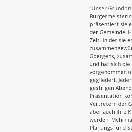
“Unser Grundprin
Bürgermeisterin
präsentiert sie 
der Gemeinde. Ha
Zeit, in der sie
zusammengewürfel
Goergens, zusam
und hat sich die
vorgenommen und 
gegliedert. Jede
gestrigen Abend 
Präsentation ko
Vertretern der G
aber auch ihre K
werden. Mehrmal
Planungs- und S