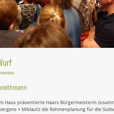
Wurf
mmentare
threithmann
em Haus präsentierte Haars Bürgermeisterin zusa
ergens + Miklautz die Rahmenplanung für die Südse