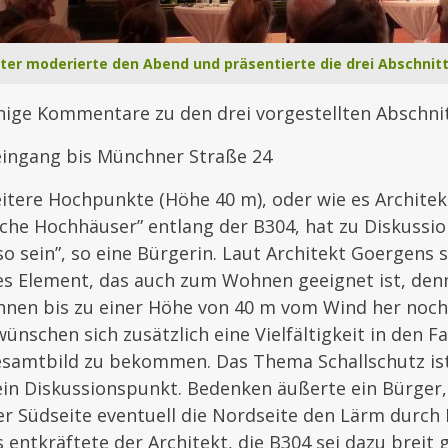
ter moderierte den Abend und präsentierte die drei Abschnitt
inige Kommentare zu den drei vorgestellten Abschni
seingang bis Münchner Straße 24
eitere Hochpunkte (Höhe 40 m), oder wie es Archite
liche Hochhäuser” entlang der B304, hat zu Diskussi
o sein”, so eine Bürgerin. Laut Architekt Goergens s
s Element, das auch zum Wohnen geeignet ist, denn
hnen bis zu einer Höhe von 40 m vom Wind her noc
ünschen sich zusätzlich eine Vielfältigkeit in den F
esamtbild zu bekommen. Das Thema Schallschutz ist 
ein Diskussionspunkt. Bedenken äußerte ein Bürger,
 Südseite eventuell die Nordseite den Lärm durch 
ntkräftete der Architekt, die B304 sei dazu breit 