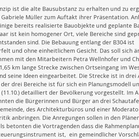
zip ist die alte Bausubstanz zu erhalten und zu erg
 Gabriele Müller zum Auftakt ihrer Präsentation. A
einige bereits realisierte Bauobjekte und geplante 
ar ist kein homogener Ort, viele Bereiche sind gep
 entstanden sind. Die Bebauung entlang der B304 ist
t und ohne einheitlichem Gesicht. Das soll sich än
men mit den Mitarbeitern Petra Wellnhofer und Chr
 1,65 km lange Strecke zwischen Ortseingang im Wes
seine Ideen eingearbeitet. Die Strecke ist in drei
r der drei Bereiche ist für sich ein Planungsmodell 
(11.10.) detailliert der Bevölkerung vorgestellt. Im 
nnten die Bürgerinnen und Bürger an drei Schautafe
emeinde, des Architekturbüros und einer Moderator
ritik anbringen. Die Anregungen sollen in den Pläne
s betonten die Vortragenden dass die Rahmenplanu
teuerungsinstrument ist, ein gemeindlicher Vorschl