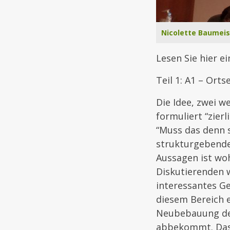
Nicolette Baumeis
Lesen Sie hier e
Teil 1: A1 – Ort
Die Idee, zwei w
formuliert “zier
“Muss das denn s
strukturgebende
Aussagen ist wo
Diskutierenden w
interessantes G
diesem Bereich 
Neubebauung der
abbekommt. Das e