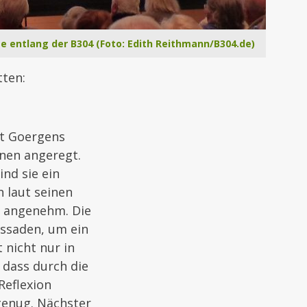
e entlang der B304 (Foto: Edith Reithmann/B304.de)
tten:
kt Goergens
onen angeregt.
ind sie ein
 laut seinen
h angenehm. Die
assaden, um ein
nicht nur in
 dass durch die
Reflexion
genug. Nächster