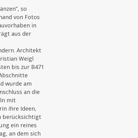
änzen”, so
nhand von Fotos
Bauvorhaben in
rägt aus der
dern. Architekt
istian Weigl
ten bis zur B471
 Abschnitte
und wurde am
Anschluss an die
ln mit
in ihre Ideen,
n berücksichtigt
ng ein reines
ag, an dem sich