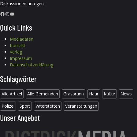
Diskussionen anregen.
Facebook
Instagram
YouTube
Quick Links
Mediadaten
Kontakt
Verlag
Impressum
Datenschutzerklärung
Schlagwörter
Alle Artikel
Alle Gemeinden
Grasbrunn
Haar
Kultur
News
Polizei
Sport
Vaterstetten
Veranstaltungen
Unser Angebot