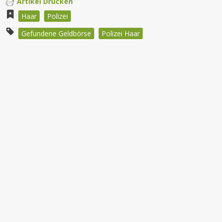
Artikel Drucken
Haar
Polizei
Gefundene Geldbörse
Polizei Haar
Beitragsnavigation