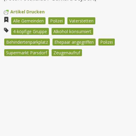
Artikel Drucken
Alle Gemeinden
Polizei
Vaterstetten
4-köpfige Gruppe
Alkohol konsumiert
Behindertenparkplatz
Ehepaar angegriffen
Polizei
Supermarkt Parsdorf
Zeugenaufruf
Beitragsnavigation