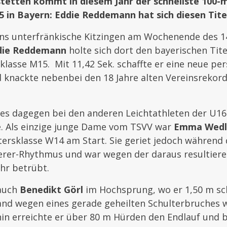
etten kommt in diesem Jahr der schnellste 100-
5 in Bayern: Eddie Reddemann hat sich diesen Titel
ins unterfränkische Kitzingen am Wochenende des 14.
die Reddemann
holte sich dort den bayerischen Tit
sklasse M15. Mit 11,42 Sek. schaffte er eine neue pe
 knackte nebenbei den 18 Jahre alten Vereinsrekord
f es dagegen bei den anderen Leichtathleten der U16
. Als einzige junge Dame vom TSVV war
Emma Wedl
tersklasse W14 am Start. Sie geriet jedoch während
Vierer-Rhythmus und war wegen der daraus resultier
ehr betrübt.
 auch
Benedikt Görl
im Hochsprung, wo er 1,50 m sch
and wegen eines gerade geheilten Schulterbruches 
in erreichte er über 80 m Hürden den Endlauf und b