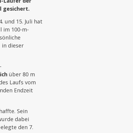
m-Läufer der
 gesichert.
 und 15. Juli hat
el im 100-m-
rsönliche
 in dieser
-
ich
über 80 m
 des Laufs vom
enden Endzeit
affte. Sein
wurde dabei
elegte den 7.