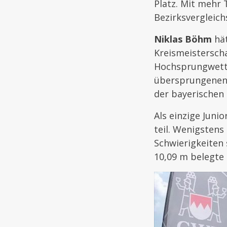
Platz. Mit mehr
Bezirksvergleich
Niklas Böhm
hät
Kreismeisterscha
Hochsprungwettb
übersprungenen 1
der bayerischen 
Als einzige Juni
teil. Wenigstens 
Schwierigkeiten 
10,09 m belegte 