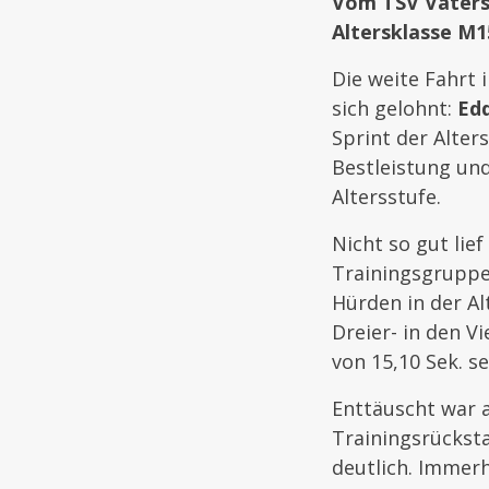
Vom TSV Vaterst
Altersklasse M1
Die weite Fahrt 
sich gelohnt:
Ed
Sprint der Alter
Bestleistung und
Altersstufe.
Nicht so gut lie
Trainingsgruppe
Hürden in der Al
Dreier- in den 
von 15,10 Sek. s
Enttäuscht war
Trainingsrückst
deutlich. Immerh