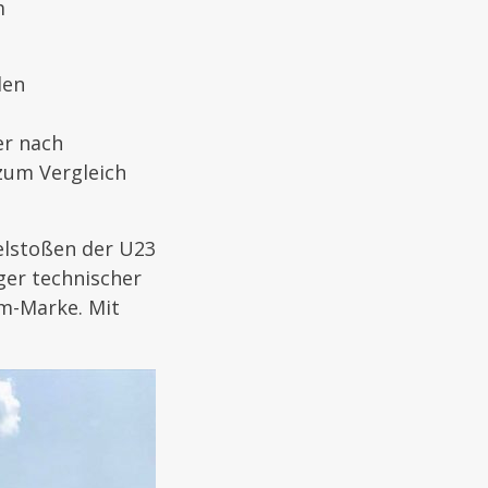
m
den
er nach
 zum Vergleich
lstoßen der U23
iger technischer
-m-Marke. Mit