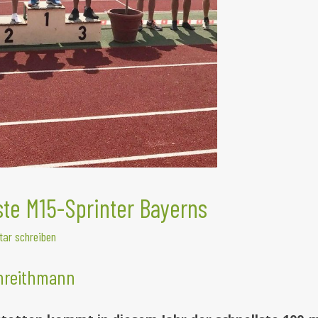
ste M15-Sprinter Bayerns
ar schreiben
threithmann