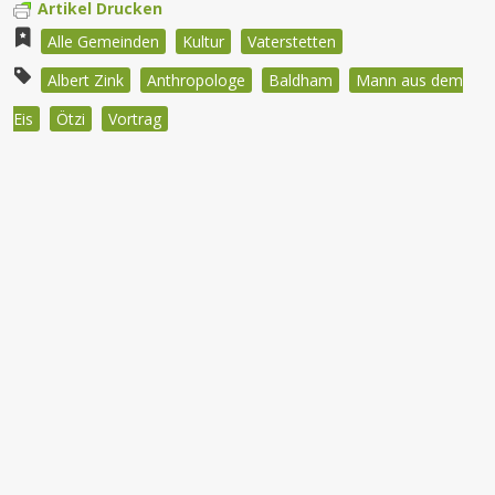
Artikel Drucken
Alle Gemeinden
Kultur
Vaterstetten
Albert Zink
Anthropologe
Baldham
Mann aus dem
Eis
Ötzi
Vortrag
Beitragsnavigation