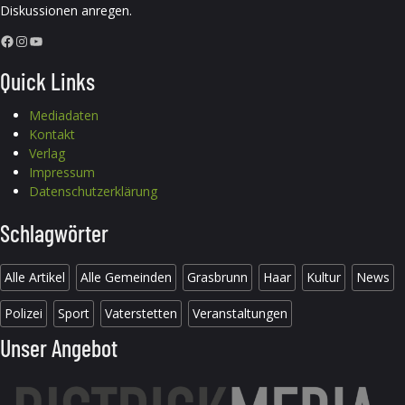
Diskussionen anregen.
Facebook
Instagram
YouTube
Quick Links
Mediadaten
Kontakt
Verlag
Impressum
Datenschutzerklärung
Schlagwörter
Alle Artikel
Alle Gemeinden
Grasbrunn
Haar
Kultur
News
Polizei
Sport
Vaterstetten
Veranstaltungen
Unser Angebot