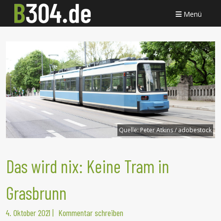
Menü
Quelle:
Peter Atkins / adobestock
Das wird nix: Keine Tram in
Grasbrunn
4. Oktober 2021
|
Kommentar schreiben