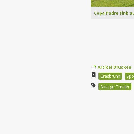
Copa Padre Fink au
Artikel Drucken
Grasbrunn
Spo
Absage Turnier
Beitragsnav