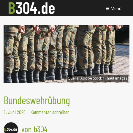
Menü
Quelle:
Adobe Stock / Thaut Images
Bundeswehrübung
8. Juni 2026
|
Kommentar schreiben
von b304