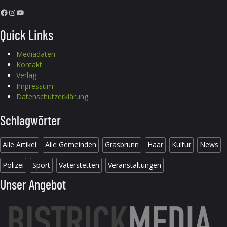
Facebook
Instagram
YouTube
Quick Links
Mediadaten
Kontakt
Verlag
Impressum
Datenschutzerklärung
Schlagwörter
Alle Artikel
Alle Gemeinden
Grasbrunn
Haar
Kultur
News
Polizei
Sport
Vaterstetten
Veranstaltungen
Unser Angebot