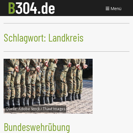
Menü
Schlagwort:
Landkreis
Quelle:
Adobe Stock / Thaut Images
Bundeswehrübung