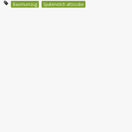
Baumumzug
Spatenstich attocube
Beitragsnavigation