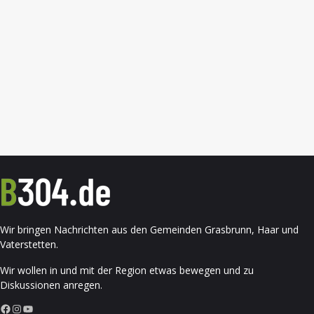
Wir bringen Nachrichten aus den Gemeinden Grasbrunn, Haar und
Vaterstetten.
Wir wollen in und mit der Region etwas bewegen und zu
Diskussionen anregen.
Facebook
Instagram
YouTube