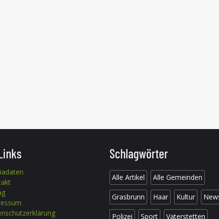
Links
Schlagwörter
iadaten
Alle Artikel
Alle Gemeinden
takt
ag
Grasbrunn
Haar
Kultur
New
ressum
nschutzerklärung
Polizei
Sport
Vaterstetten