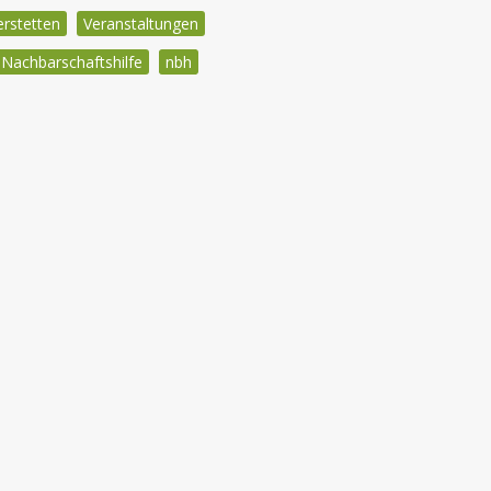
erstetten
Veranstaltungen
Nachbarschaftshilfe
nbh
igation