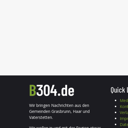
Quick 
Med
Wir bringen Nachrichten aus den
Kon
Gemeinden Grasbrunn, Haar und
Verl
Vaterstetten.
Imp
Date
Wir wollen in und mit der Region etwas