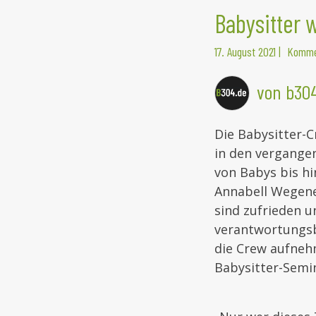
Babysitter 
17. August 2021
|
Komme
von b30
Die Babysitter-C
in den vergange
von Babys bis hi
Annabell Wegener
sind zufrieden u
verantwortungs
die Crew aufnehm
Babysitter-Semin