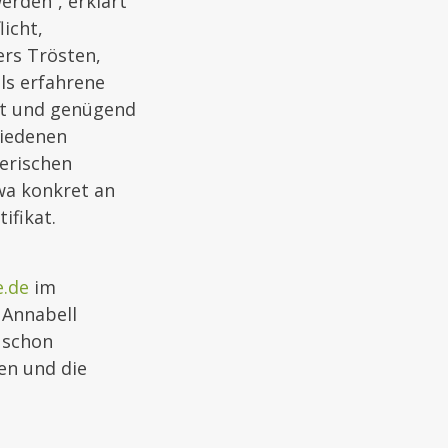
erden“, erklärt
icht,
ers Trösten,
ls erfahrene
eit und genügend
hiedenen
gerischen
wa konkret an
ifikat.
e.de
im
 Annabell
d schon
en und die