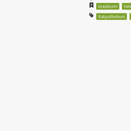
Grasbrunn
Vat
Babysitterkurs
Beitragsnav