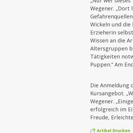
„Nur wer dieses 
Wegener. „Dort l
Gefahrenquellen,
Wickeln und die 
Erzieherin selbs
Wissen an die Ar
Altersgruppen be
Tätigkeiten not
Puppen.“ Am Ende
Die Anmeldung d
Kursangebot. „Wi
Wegener. „Einige
erfolgreich im E
Freude, Erleicht
Artikel Drucken