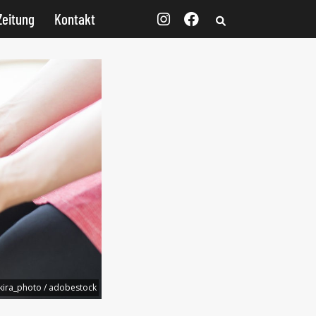
Zeitung
Kontakt
kira_photo / adobestock