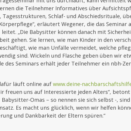
Tagesseminar mit uns durchläuft, kann vermittelt w
ernen die Teilnehmer Informatives über Aufsichtspfl
 Tagesstrukturen, Schlaf- und Abschiedsrituale, üb
Körperpflege“, erläutert Wegener, die das Seminar a
t leitet. „Die Babysitter können danach mit Sicherh
beit gehen. Sie lernen, wie man Kinder in den versc
schäftigt, wie man Unfälle vermeidet, welche pfle
wendig sind. Wickeln und Flasche geben üben wir et
 des Seminars erhält jeder Teilnehmer ein nbh-Zert
afür läuft online auf
www.deine-nachbarschaftshilf
r freuen uns auf Interessierte jeden Alters“, betont
 Babysitter-Omas – so nennen sie sich selbst -, sin
insatz. Es macht uns glücklich, wenn wir helfen könn
erung und Dankbarkeit der Eltern spüren.“