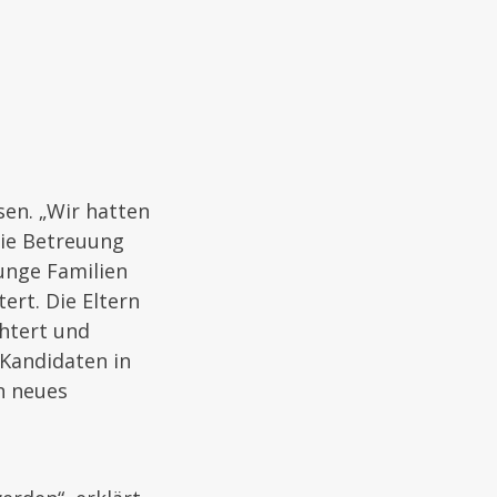
sen. „Wir hatten
die Betreuung
Junge Familien
ert. Die Eltern
chtert und
andidaten in
n neues