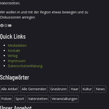
Vaterstetten.
Wir wollen in und mit der Region etwas bewegen und zu
Diskussionen anregen.
Facebook
Instagram
YouTube
Quick Links
Mediadaten
Kontakt
Verlag
Impressum
Datenschutzerklärung
Schlagwörter
Alle Artikel
Alle Gemeinden
Grasbrunn
Haar
Kultur
News
Polizei
Sport
Vaterstetten
Veranstaltungen
Unser Angebot