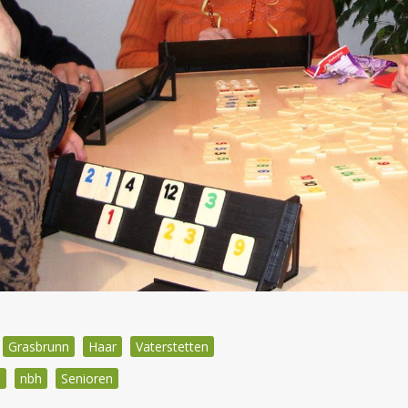
Grasbrunn
Haar
Vaterstetten
n
nbh
Senioren