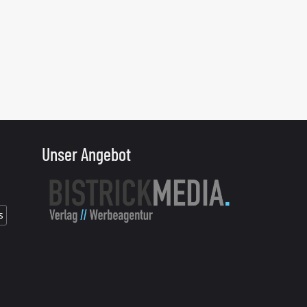
Unser Angebot
s