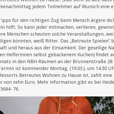
feenachmittag jedem Teilnehmer auf Wunsch eine 
 Tipps für den richtigen Zug beim Mensch ärgere dich
n hilft. So kann jeder mitmachen, verlieren, gewin
tere Menschen scheuten solche Veranstaltungen, weil 
iligen könnten, weiß Ritter. Das „Betreute Spielen“ 
aft und heraus aus der Einsamkeit. Der gesellige N
den Helferinnen selbst gebackenem Kuchen) findet a
nats in den NBH-Räumen an der Brunnenstraße 28
Termin ist kommender Montag, (19.03.), um 14.30 Uh
essorts Betreutes Wohnen zu Hause ist, zahlt eine
 von zehn Euro. Mehr Information gibt es bei Heide
3684- 76.