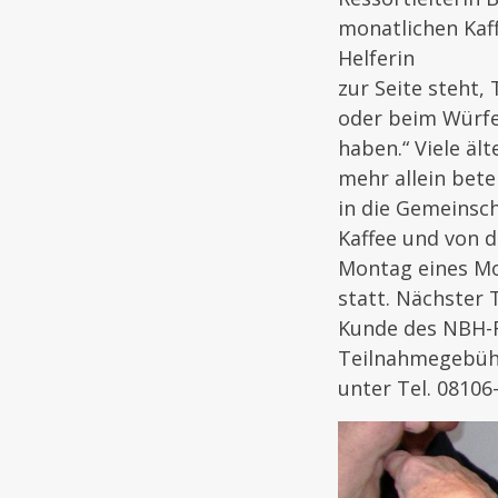
monatlichen Kaf
Helferin
zur Seite steht,
oder beim Würfel
haben.“ Viele äl
mehr allein bete
in die Gemeinsch
Kaffee und von 
Montag eines Mo
statt. Nächster 
Kunde des NBH-R
Teilnahmegebühr
unter Tel. 08106-