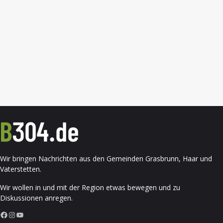
Wir bringen Nachrichten aus den Gemeinden Grasbrunn, Haar und
Vaterstetten.
Wir wollen in und mit der Region etwas bewegen und zu
Diskussionen anregen.
Facebook
Instagram
YouTube