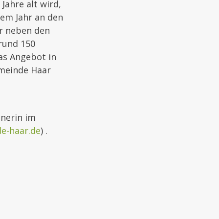
Jahre alt wird,
sem Jahr an den
er neben den
rund 150
as Angebot in
emeinde Haar
tnerin im
e-haar.de
) .