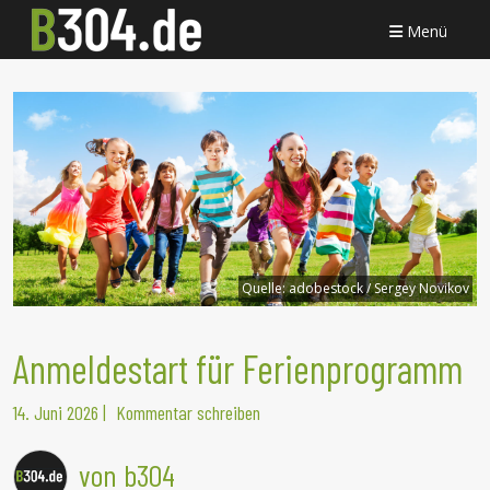
Menü
Quelle:
adobestock / Sergey Novikov
Anmeldestart für Ferienprogramm
14. Juni 2026
|
Kommentar schreiben
von b304