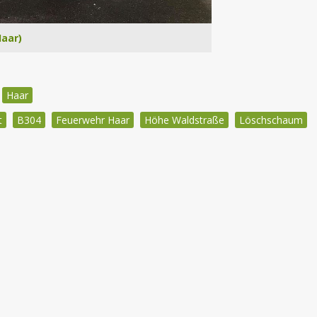
Haar)
Haar
t
B304
Feuerwehr Haar
Höhe Waldstraße
Löschschaum
igation