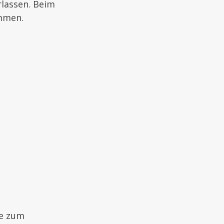
rlassen. Beim
ammen.
re zum