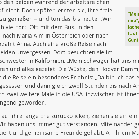
ieb den beiden während der arbeitsreichen
 nicht. Doch später lernten sie, ihre freie
“Mei
u genießen – und tun das bis heute. „Wir
neu”,
h viel fort. Oft mit dem Bus. In den
lache
fast 
 nach Maria Alm in Österreich oder nach
Gunt
rzählt Anna. Auch eine große Reise nach
beiden unvergessen. Dort besuchten sie im
Schwester in Kalifornien. „Mein Schwager hat uns m
ren und alles gezeigt. Die Wüste, den Hoover Damm, 
 die Reise ein besonderes Erlebnis: „Da bin ich das e
gesessen und dann gleich zwölf Stunden bis nach Am
ch zwei weitere Male in die USA, inzwischen ist ihnen
engend geworden.
auf ihre lange Ehe zurückblicken, ziehen sie ein ein
Wir haben uns immer gut verstanden. Miteinander g
eiert und gemeinsame Freunde gehabt. An ihrem M