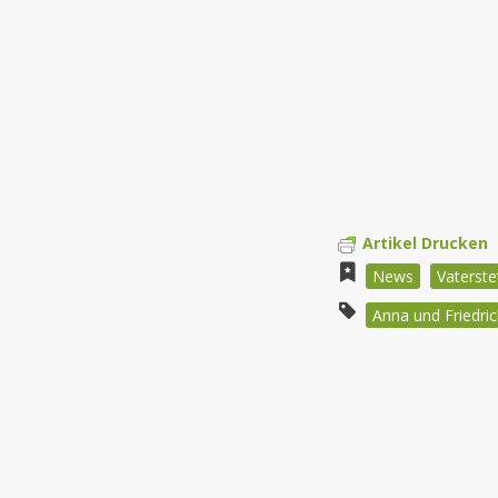
Artikel Drucken
News
Vaterste
Anna und Friedric
Beitragsnav