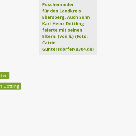
Poschenrieder
für den Landkreis
Ebersberg. Auch Sohn
Karl-Heinz Döttling
feierte mit seinen
Eltern. (von li.) (Foto:
Catrin
Guntersdorfer/B304.de)
tten
h Döttling
igation