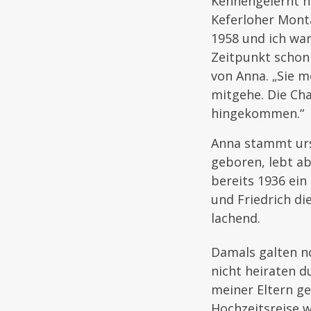
Kennengelernt h
Keferloher Mont
1958 und ich war
Zeitpunkt schon 
von Anna. „Sie m
mitgehe. Die Cha
hingekommen.“
Anna stammt urs
geboren, lebt ab
bereits 1936 ei
und Friedrich di
lachend.
Damals galten n
nicht heiraten d
meiner Eltern ge
Hochzeitsreise 