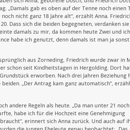
aben sich Anna, geborene Dosch, und Friedrich Döt
ag. „Damals gab es oben auf der Tenne noch einen 
 noch nicht ganz 18 Jahre alt“, erzählt Anna. Friedri
20. Dass sich die beiden begegneten, verdanken sie
einte damals zu mir, da kommen heute Zwei und ich
nce habe ich genutzt, denn damals ist man ja sonst
prünglich aus Zorneding, Friedrich wurde zwar in
er schon seit Kindheitstagen in Hergolding. Dort ha
n Grundstück erworben. Nach drei Jahren Beziehung 
e beiden. „Der Antrag kam ganz automatisch“, erzähl
och andere Regeln als heute. „Da man unter 21 noch
urfte, habe ich für die Hochzeit eine Genehmigung
braucht“, erinnert sich Anna zurück. Und auch auf i
wurden die jungen Eheleute genau beobachtet: „Das