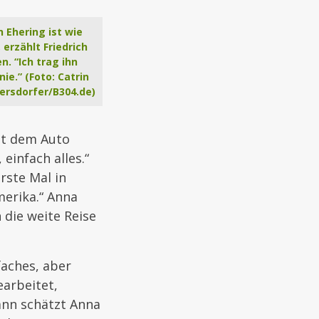
n Ehering ist wie
 erzählt Friedrich
n. “Ich trag ihn
nie.” (Foto: Catrin
ersdorfer/B304.de)
it dem Auto
einfach alles.“
rste Mal in
erika.“ Anna
 die weite Reise
faches, aber
earbeitet,
ann schätzt Anna