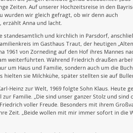
ge Zeiten. Auf unserer Hochzeitsreise in den Bayri
u wurden wir gleich gefragt, ob wir denn auch
, erzählt Anna und lacht.
 standesamtlich und kirchlich in Parsdorf, anschli
amilienkreis im Gasthaus Traut, der heutigen „Alten
na 1961 von Zorneding auf den Hof ihres Mannes na
am weiterführten. Während Friedrich draußen arbe
 nur um Haus und Familie, sondern auch um die Buc
s hielten sie Milchkühe, später stellten sie auf Bull
rl-Heinz zur Welt, 1969 folgte Sohn Klaus. Heute g
 zur Familie. „Die sind unser ganzer Stolz und sind o
Friedrich voller Freude. Besonders mit ihrem Großv
hre Zeit. „Beide wollen mit mir immer sofort in die W