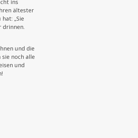
cht ins
ahren ältester
hat: „Sie
r drinnen.
ohnen und die
 sie noch alle
eisen und
h!