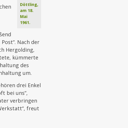
Döttling,
schen
am 18.
Mai
1961.
eßend
 Post“. Nach der
ch Hergolding,
itete, kümmerte
hhaltung des
enhaltung um.
ehören drei Enkel
ft bei uns“,
ater verbringen
erkstatt“, freut