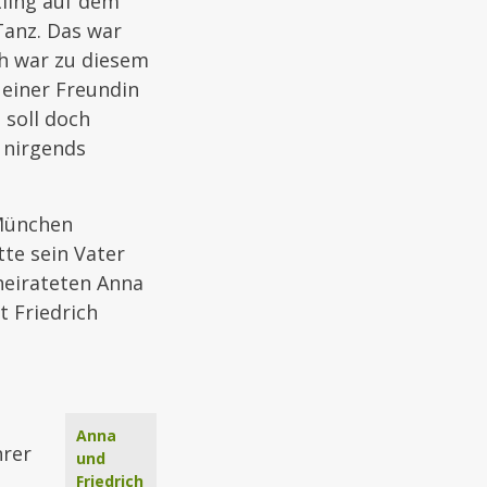
tling auf dem
Tanz. Das war
ch war zu diesem
 einer Freundin
 soll doch
 nirgends
 München
tte sein Vater
heirateten Anna
t Friedrich
Anna
hrer
und
Friedrich