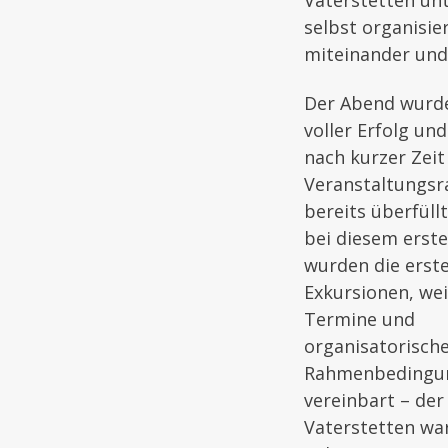
Vaterstetten unt
selbst organisie
miteinander und
Der Abend wurde
voller Erfolg un
nach kurzer Zeit
Veranstaltungs
bereits überfüllt
bei diesem erste
wurden die erst
Exkursionen, wei
Termine und
organisatorisch
Rahmenbedingu
vereinbart – der
Vaterstetten wa