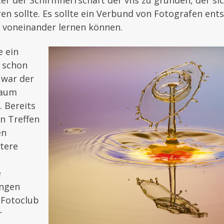
er der Schirmherrschaft der vhs zu gründen, der s
ren sollte. Es sollte ein Verbund von Fotografen ent
 voneinander lernen können.
 ein
d schon
 war der
raum
. Bereits
n Treffen
en
tere
e
ngen
 Fotoclub
r