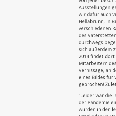
von jeher beson
Ausstellungen ge
wir dafür auch v
Hellabrunn, in B
verschiedenen R
des Vaterstetten
durchwegs begeis
sich außerdem z
2014 findet dort
Mitarbeitern de
Vernissage, an 
eines Bildes für
gebrochen! Zule
“Leider war die 
der Pandemie ein
wurden in den le