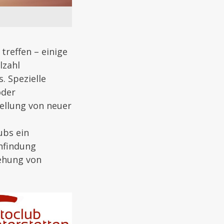
treffen – einige
lzahl
 Spezielle
oder
ellung von neuer
ubs ein
infindung
iehung von