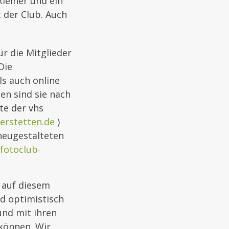
leiner und ein
 der Club. Auch
ür die Mitglieder
Die
ls auch online
en sind sie nach
te der vhs
erstetten.de
)
 neugestalteten
fotoclub-
 auf diesem
nd optimistisch
und mit ihren
 können. Wir