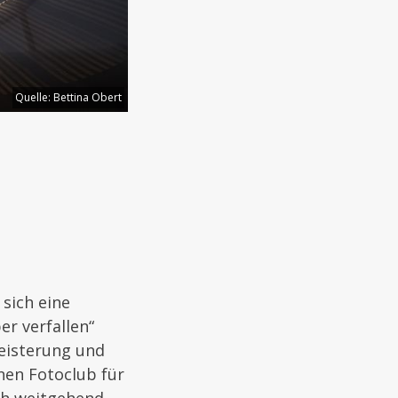
Quelle:
Bettina Obert
sich eine
er verfallen“
geisterung und
inen Fotoclub für