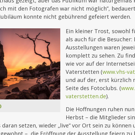
athaus gezeigt, aber das Publikum war naturgemäß k
ch mit den Fotografen war nicht möglich”, bedauert
 Jubiläum konnte nicht gebührend gefeiert werden.
Ein kleiner Trost, sowohl f
als auch für die Besucher: 
Ausstellungen waren jewei
komplett zu sehen. Zu find
wie vor auf der Internetsei
Vaterstetten (
www.vhs-vat
und auf der, erst kürzlich
Seite des Fotoclubs. (
www.
vaterstetten.de
).
)
Die Hoffnungen ruhen nun
Herbst – die Mitglieder si
 daran setzen, wieder „live“ vor Ort sein zu können 
gewohnt – die Eröffnung der Ausstellung feiern zu