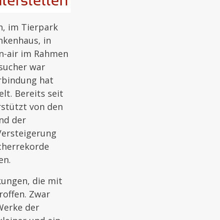
n, im Tierpark
nkenhaus, in
n-air im Rahmen
esucher war
erbindung hat
t. Bereits seit
rstützt von den
nd der
Versteigerung
ucherrekorde
en.
kungen, die mit
roffen. Zwar
Werke der