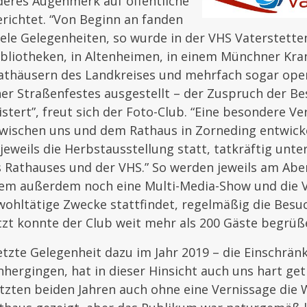
deres Augenmerk auf öffentliche
richtet. “Von Beginn an fanden
iele Gelegenheiten, so wurde in der VHS Vaterstette
ibliotheken, in Altenheimen, in einem Münchner Kra
athäusern des Landkreises und mehrfach sogar ope
er Straßenfestes ausgestellt – der Zuspruch der B
tert”, freut sich der Foto-Club. “Eine besondere V
wischen uns und dem Rathaus in Zorneding entwickel
 jeweils die Herbstausstellung statt, tatkräftig unte
s Rathauses und der VHS.” So werden jeweils am Abe
dem außerdem noch eine Multi-Media-Show und die 
 wohltätige Zwecke stattfindet, regelmäßig die Bes
tzt konnte der Club weit mehr als 200 Gäste begrüß
letzte Gelegenheit dazu im Jahr 2019 – die Einschrän
hergingen, hat in dieser Hinsicht auch uns hart get
tzten beiden Jahren auch ohne eine Vernissage die 