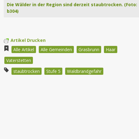
Die Wälder in der Region sind derzeit staubtrocken. (Foto:
b304)
Artikel Drucken
Alle Artikel
Alle Gemeinden
Grasbrunn
Haar
Vaterstetten
staubtrocken
Stufe 5
Waldbrandgefahr
Beitragsnavigation