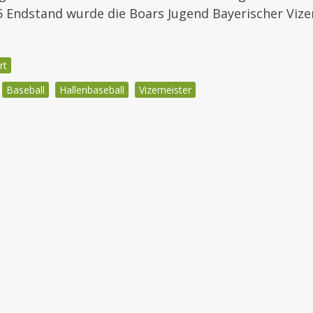
5 Endstand wurde die Boars Jugend Bayerischer Vize
rt
Baseball
Hallenbaseball
Vizemeister
igation