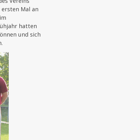
des Vereins
 ersten Mal an
 im
ühjahr hatten
können und sich
n.