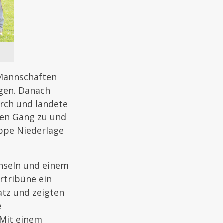
 Mannschaften
agen. Danach
urch und landete
inen Gang zu und
appe Niederlage
hseln und einem
tribüne ein
atz und zeigten
e
 Mit einem