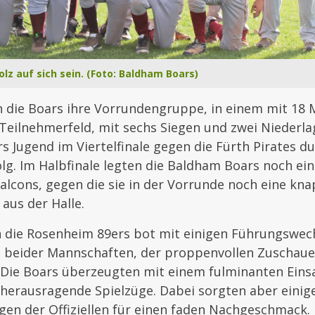
z auf sich sein. (Foto: Baldham Boars)
 die Boars ihre Vorrundengruppe, in einem mit 18
Teilnehmerfeld, mit sechs Siegen und zwei Niederl
rs Jugend im Viertelfinale gegen die Fürth Pirates d
olg. Im Halbfinale legten die Baldham Boars noch e
alcons, gegen die sie in der Vorrunde noch eine kn
 aus der Halle.
n die Rosenheim 89ers bot mit einigen Führungswec
eider Mannschaften, der proppenvollen Zuschauer
. Die Boars überzeugten mit einem fulminanten Eins
 herausragende Spielzüge. Dabei sorgten aber einig
gen der Offiziellen für einen faden Nachgeschmack.