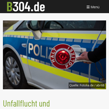
Menü
Quelle:
Fotolia.de / abr68
Unfallflucht und