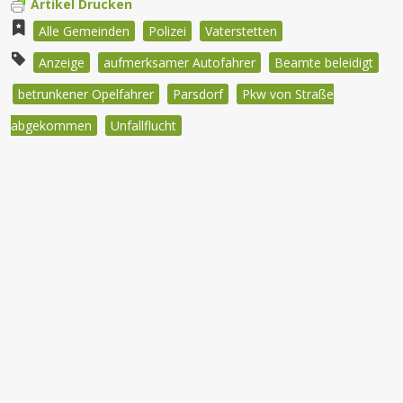
Artikel Drucken
Alle Gemeinden
Polizei
Vaterstetten
Anzeige
aufmerksamer Autofahrer
Beamte beleidigt
betrunkener Opelfahrer
Parsdorf
Pkw von Straße
abgekommen
Unfallflucht
Beitragsnavigation