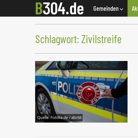
Gemeinden
Ak
Schlagwort:
Zivilstreife
Quelle:
Fotolia.de / abr68