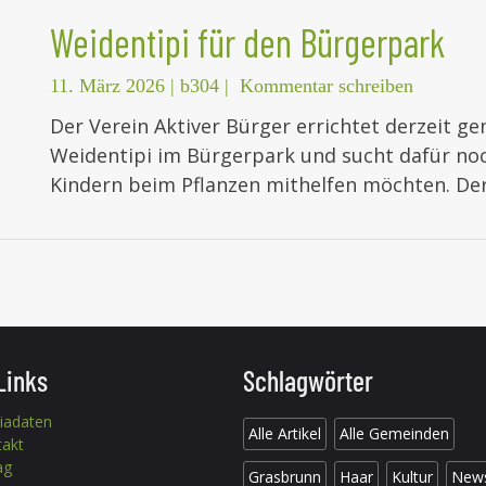
Weidentipi für den Bürgerpark
11. März 2026
|
b304
|
Kommentar schreiben
Der Verein Aktiver Bürger errichtet derzeit 
Weidentipi im Bürgerpark und sucht dafür noch
Kindern beim Pflanzen mithelfen möchten. De
Links
Schlagwörter
iadaten
Alle Artikel
Alle Gemeinden
takt
ag
Grasbrunn
Haar
Kultur
New