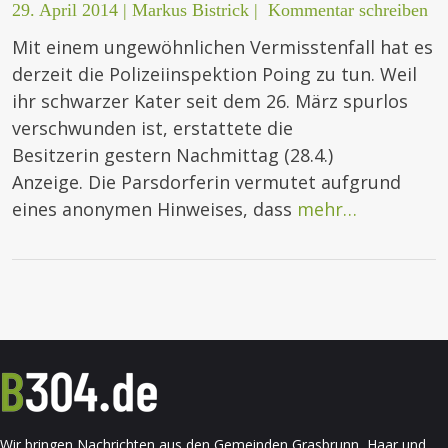
29. April 2014
|
Markus Bistrick
|
Kommentar schreiben
Mit einem ungewöhnlichen Vermisstenfall hat es
derzeit die Polizeiinspektion Poing zu tun. Weil
ihr schwarzer Kater seit dem 26. März spurlos
verschwunden ist, erstattete die
Besitzerin gestern Nachmittag (28.4.)
Anzeige. Die Parsdorferin vermutet aufgrund
eines anonymen Hinweises, dass
mehr…
Wir bringen Nachrichten aus den Gemeinden Grasbrunn, Haar und