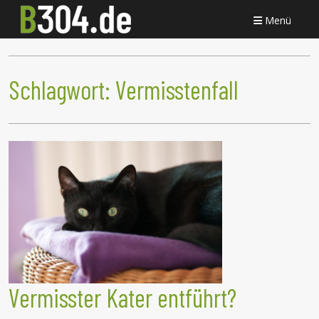
Menü
Schlagwort:
Vermisstenfall
Vermisster Kater entführt?