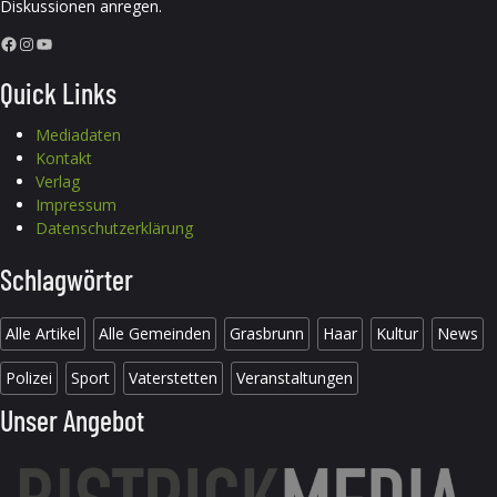
Diskussionen anregen.
Facebook
Instagram
YouTube
Quick Links
Mediadaten
Kontakt
Verlag
Impressum
Datenschutzerklärung
Schlagwörter
Alle Artikel
Alle Gemeinden
Grasbrunn
Haar
Kultur
News
Polizei
Sport
Vaterstetten
Veranstaltungen
Unser Angebot